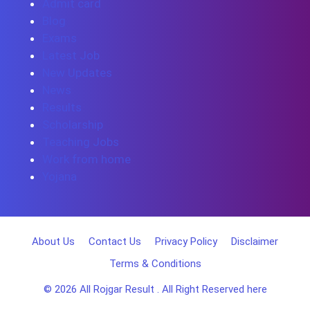
Admit card
Blog
Exams
Latest Job
New Updates
News
Results
Scholarship
Teaching Jobs
Work from home
Yojana
About Us
Contact Us
Privacy Policy
Disclaimer
Terms & Conditions
© 2026
All Rojgar Result
. All Right Reserved here