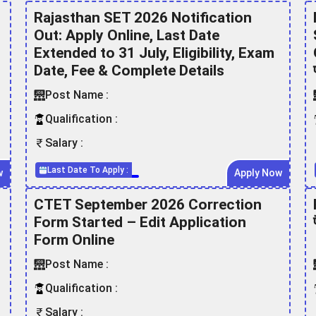
Rajasthan SET 2026 Notification
Out: Apply Online, Last Date
Extended to 31 July, Eligibility, Exam
Date, Fee & Complete Details
Post Name :
Qualification :
Salary :
Last Date To Apply :
w
Apply Now
CTET September 2026 Correction
Form Started – Edit Application
Form Online
Post Name :
Qualification :
Salary :