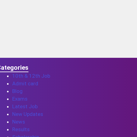
ategories
10th & 12th Job
Admit card
Blog
Exams
Latest Job
New Updates
News
Results