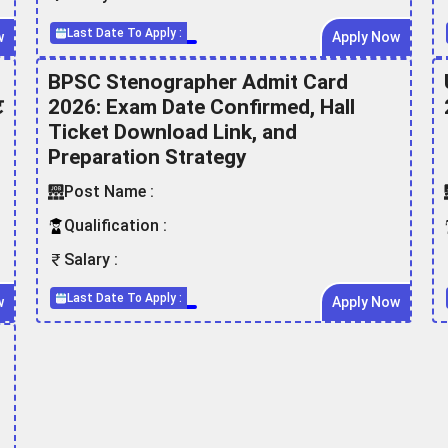
Last Date To Apply :
w
Apply Now
BPSC Stenographer Admit Card
ट
2026: Exam Date Confirmed, Hall
Ticket Download Link, and
Preparation Strategy
Post Name :
Qualification :
Salary :
Last Date To Apply :
w
Apply Now