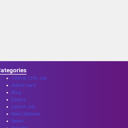
ategories
10th & 12th Job
Admit card
Blog
Exams
Latest Job
New Updates
News