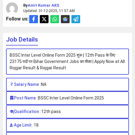
By
Amit Kumar AKS
Updated: 31-12-2025, 11.57 AM
Follow us:
Job Details
BSSC Inter Level Online Form 2025 शुरू | 12th Pass के लिए
23175 पदों पर Bihar Government Jobs का मौका | Apply Now at All
Rojgar Result & Rojgar Result.
Salary Name :
NA
Post Name :
BSSC Inter Level Online Form 2025
Qualification :
12th pass
Age Limit :
18