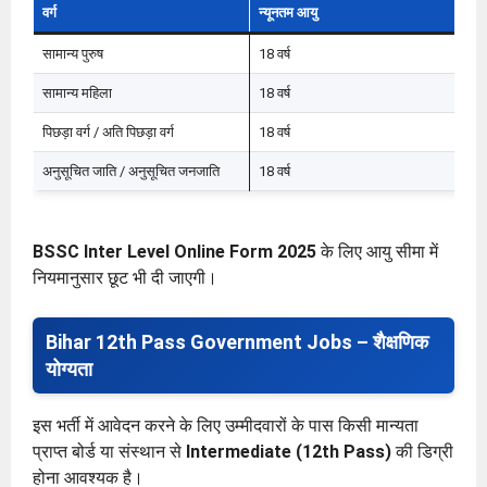
वर्ग
न्यूनतम आयु
अ
सामान्य पुरुष
18 वर्ष
37
सामान्य महिला
18 वर्ष
40
पिछड़ा वर्ग / अति पिछड़ा वर्ग
18 वर्ष
40
अनुसूचित जाति / अनुसूचित जनजाति
18 वर्ष
42
BSSC Inter Level Online Form 2025
के लिए आयु सीमा में
नियमानुसार छूट भी दी जाएगी।
Bihar 12th Pass Government Jobs – शैक्षणिक
योग्यता
इस भर्ती में आवेदन करने के लिए उम्मीदवारों के पास किसी मान्यता
प्राप्त बोर्ड या संस्थान से
Intermediate (12th Pass)
की डिग्री
होना आवश्यक है।