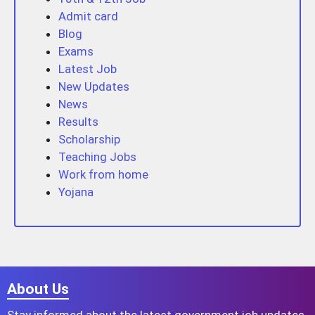
Admit card
Blog
Exams
Latest Job
New Updates
News
Results
Scholarship
Teaching Jobs
Work from home
Yojana
About Us
Stay informed about the latest government job updates