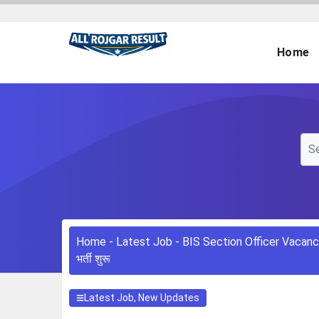
Skip
to
content
Home
Home
-
Latest Job
-
BIS Section Officer Vacancy 2
भर्ती शुरू
Latest Job
,
New Updates