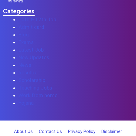
जानकारी
Categories
10th & 12th Job
Admit card
Blog
Exams
Latest Job
New Updates
News
Results
Scholarship
Teaching Jobs
Work from home
Yojana
About Us
Contact Us
Privacy Policy
Disclaimer