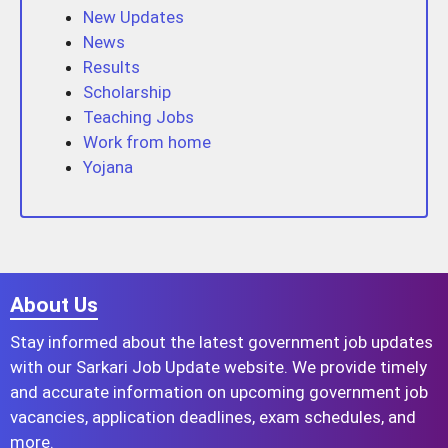
New Updates
News
Results
Scholarship
Teaching Jobs
Work from home
Yojana
About Us
Stay informed about the latest government job updates
with our Sarkari Job Update website. We provide timely
and accurate information on upcoming government job
vacancies, application deadlines, exam schedules, and
more.