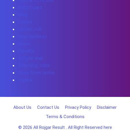
10th & 12th Job
Admit card
Blog
Exams
Latest Job
New Updates
News
Results
Scholarship
Teaching Jobs
Work from home
Yojana
About Us
Contact Us
Privacy Policy
Disclaimer
Terms & Conditions
© 2026
All Rojgar Result
. All Right Reserved here