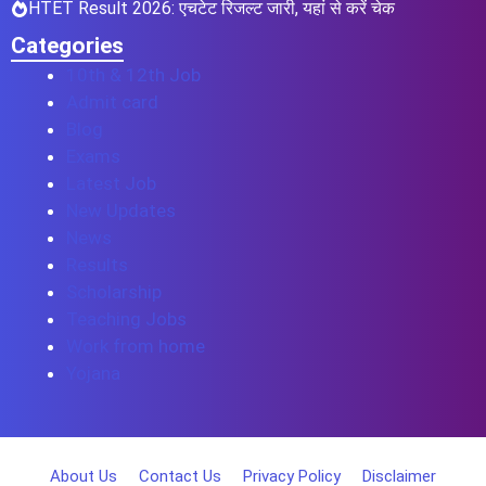
HTET Result 2026: एचटेट रिजल्ट जारी, यहां से करें चेक
Categories
10th & 12th Job
Admit card
Blog
Exams
Latest Job
New Updates
News
Results
Scholarship
Teaching Jobs
Work from home
Yojana
About Us
Contact Us
Privacy Policy
Disclaimer