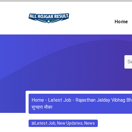
Skip
to
content
Home
Home
-
Latest Job
-
Rajasthan Jalday Vibhag Bhart
सुनहरा मौका
Latest Job
,
New Updates
,
News