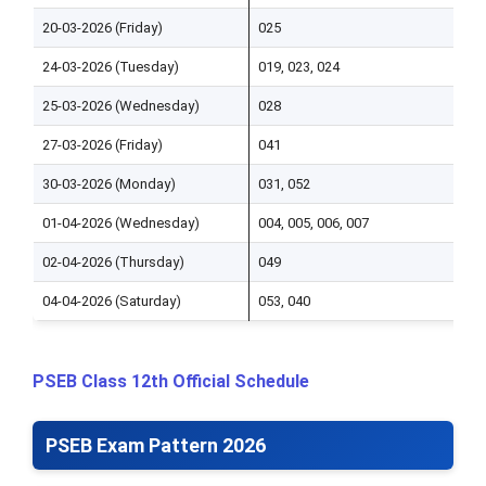
20-03-2026 (Friday)
025
H
24-03-2026 (Tuesday)
019, 023, 024
S
25-03-2026 (Wednesday)
028
M
27-03-2026 (Friday)
041
P
30-03-2026 (Monday)
031, 052
P
01-04-2026 (Wednesday)
004, 005, 006, 007
E
02-04-2026 (Thursday)
049
P
04-04-2026 (Saturday)
053, 040
C
PSEB Class 12th Official Schedule
PSEB Exam Pattern 2026