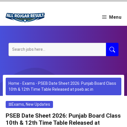
Skip
to
content
Menu
Home
-
Exams
-
PSEB Date Sheet 2026: Punjab Board Class
10th & 12th Time Table Released at pseb.ac.in
Exams
,
New Updates
PSEB Date Sheet 2026: Punjab Board Class
10th & 12th Time Table Released at