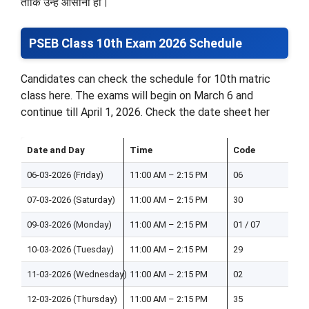
ताकि उन्हें आसानी हो।
PSEB Class 10th Exam 2026 Schedule
Candidates can check the schedule for 10th matric
class here. The exams will begin on March 6 and
continue till April 1, 2026. Check the date sheet her
Date and Day
Time
Code
06-03-2026 (Friday)
11:00 AM – 2:15 PM
06
07-03-2026 (Saturday)
11:00 AM – 2:15 PM
30
09-03-2026 (Monday)
11:00 AM – 2:15 PM
01 / 07
10-03-2026 (Tuesday)
11:00 AM – 2:15 PM
29
11-03-2026 (Wednesday)
11:00 AM – 2:15 PM
02
12-03-2026 (Thursday)
11:00 AM – 2:15 PM
35