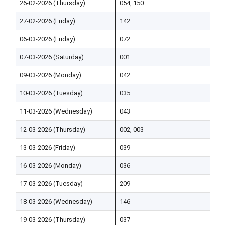
26-02-2026 (Thursday)
054, 150
B
27-02-2026 (Friday)
142
A
06-03-2026 (Friday)
072
C
07-03-2026 (Saturday)
001
G
09-03-2026 (Monday)
042
G
10-03-2026 (Tuesday)
035
R
11-03-2026 (Wednesday)
043
D
12-03-2026 (Thursday)
002, 003
G
13-03-2026 (Friday)
039
G
16-03-2026 (Monday)
036
M
17-03-2026 (Tuesday)
209
N
18-03-2026 (Wednesday)
146
C
19-03-2026 (Thursday)
037
M