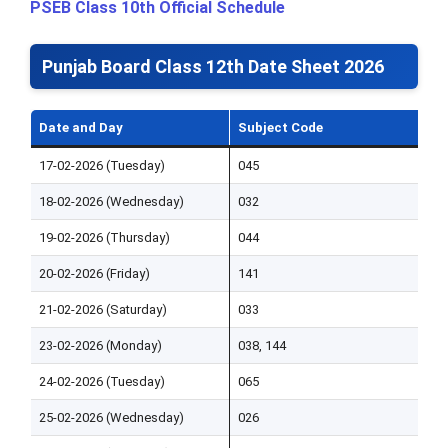
PSEB Class 10th Official Schedule
Punjab Board Class 12th Date Sheet 2026
Date and Day
Subject Code
S
17-02-2026 (Tuesday)
045
H
18-02-2026 (Wednesday)
032
S
19-02-2026 (Thursday)
044
P
20-02-2026 (Friday)
141
B
21-02-2026 (Saturday)
033
P
23-02-2026 (Monday)
038, 144
M
24-02-2026 (Tuesday)
065
A
25-02-2026 (Wednesday)
026
E