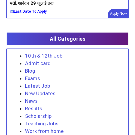
भर्ती, आवेदन 29 जुलाई तक
Last Date To Apply:
Apply Now
All Categories
10th & 12th Job
Admit card
Blog
Exams
Latest Job
New Updates
News
Results
Scholarship
Teaching Jobs
Work from home