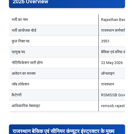
2026 Overview
भर्ती का नाम
Rajasthan Basic Co
भर्ती आयोजक बोर्ड
राजस्थान कर्मचारी चय
कुल रिक्त पद
3951
प्रमुख पद
बेसिक एवं वरिष्ठ कंप्यूट
नोटिफिकेशन जारी होगा
22 May 2026
आवेदन का माध्यम
ऑनलाइन
जॉब लोकेशन
राजस्थान
कैटेगरी
RSMSSB Govt Job
आधिकारिक वेबसाइट
rsmssb.rajasthan.g
राजस्थान बेसिक एवं सीनियर कंप्यूटर इंस्ट्रक्टर के मुख्य