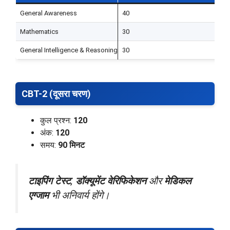
General Awareness
40
4
Mathematics
30
3
General Intelligence & Reasoning
30
3
CBT-2 (दूसरा चरण)
कुल प्रश्न:
120
अंक:
120
समय:
90 मिनट
टाइपिंग टेस्ट
,
डॉक्यूमेंट वेरिफिकेशन
और
मेडिकल
एग्जाम
भी अनिवार्य होंगे।