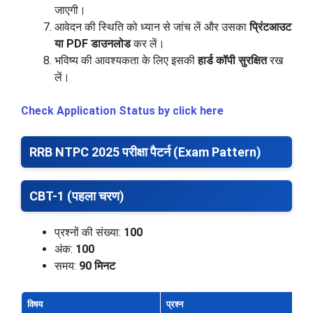
जाएगी।
आवेदन की स्थिति को ध्यान से जांच लें और उसका
प्रिंटआउट
या PDF डाउनलोड
कर लें।
भविष्य की आवश्यकता के लिए इसकी
हार्ड कॉपी सुरक्षित
रख
लें।
Check Application Status by click here
RRB NTPC 2025 परीक्षा पैटर्न (Exam Pattern)
CBT-1 (पहला चरण)
प्रश्नों की संख्या:
100
अंक:
100
समय:
90 मिनट
विषय
प्रश्न
अ