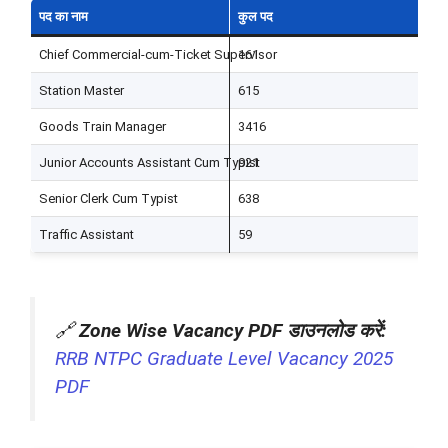
पद का नाम
कुल पद
यो
Chief Commercial-cum-Ticket Supervisor
161
स
Station Master
615
स
Goods Train Manager
3416
स
Junior Accounts Assistant Cum Typist
921
स्
Senior Clerk Cum Typist
638
स्
Traffic Assistant
59
स
🔗
Zone Wise Vacancy PDF डाउनलोड करें:
RRB NTPC Graduate Level Vacancy 2025
PDF