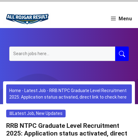
Skip
to
content
Menu
Home
-
Latest Job
-
RRB NTPC Graduate Level Recruitment
2025: Application status activated, direct link to check here
Latest Job
,
New Updates
RRB NTPC Graduate Level Recruitment
2025: Application status activated, direct