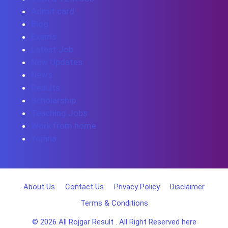
Admit card
Blog
Exams
Latest Job
New Updates
News
Results
Scholarship
Teaching Jobs
Work from home
Yojana
About Us
Contact Us
Privacy Policy
Disclaimer
Terms & Conditions
© 2026
All Rojgar Result
. All Right Reserved here