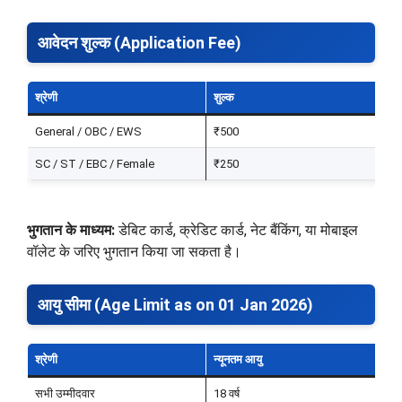
आवेदन शुल्क (Application Fee)
श्रेणी
शुल्क
रि
General / OBC / EWS
₹500
₹
SC / ST / EBC / Female
₹250
₹
भुगतान के माध्यम:
डेबिट कार्ड, क्रेडिट कार्ड, नेट बैंकिंग, या मोबाइल
वॉलेट के जरिए भुगतान किया जा सकता है।
आयु सीमा (Age Limit as on 01 Jan 2026)
श्रेणी
न्यूनतम आयु
अ
सभी उम्मीदवार
18 वर्ष
33