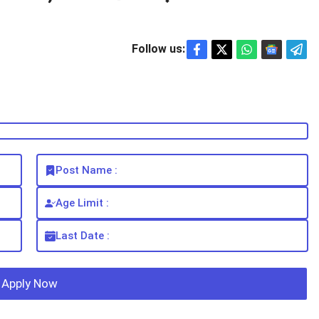
Follow us:
Post Name :
Age Limit :
Last Date :
Apply Now