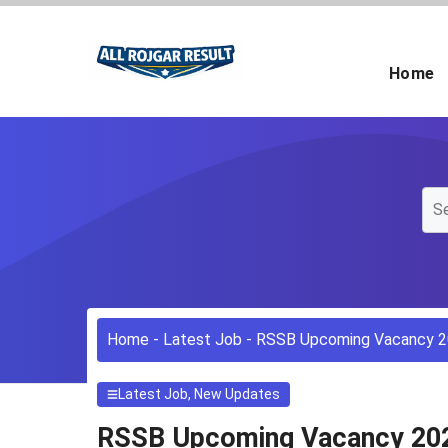
Skip
to
content
Home
Home
-
Latest Job
-
RSSB Upcoming Vacancy 2026:
Latest Job
,
New Updates
RSSB Upcoming Vacancy 2026: 1