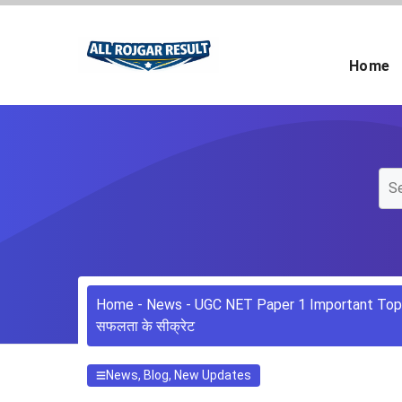
Skip
to
content
Home
Home
-
News
-
UGC NET Paper 1 Important Topics 20
सफलता के सीक्रेट
News
,
Blog
,
New Updates