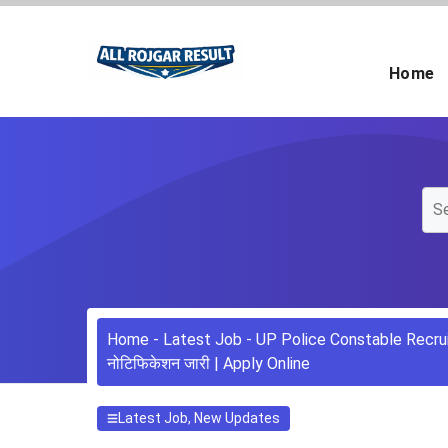
Skip
to
content
Home
Home
-
Latest Job
-
UP Police Constable Recruitm
नोटिफिकेशन जारी | Apply Online
Latest Job
,
New Updates