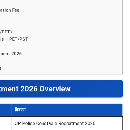
ation Fee
T/PET)
ils – PET/PST
tment 2026
s
itment 2026 Overview
विवरण
UP Police Constable Recruitment 2026