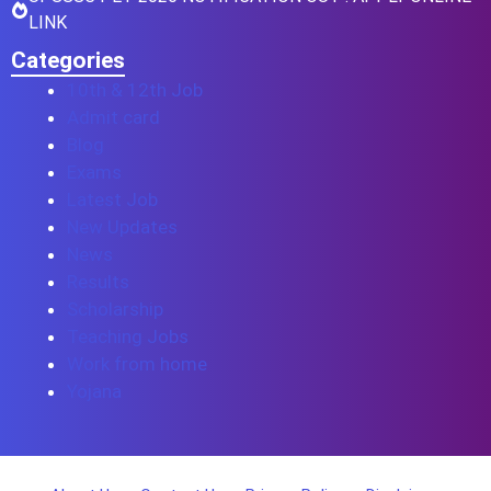
LINK
Categories
10th & 12th Job
Admit card
Blog
Exams
Latest Job
New Updates
News
Results
Scholarship
Teaching Jobs
Work from home
Yojana