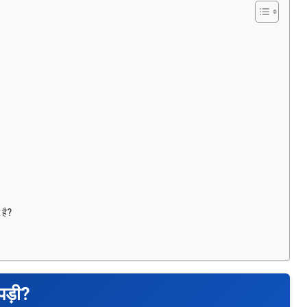
 है?
 पड़ी?